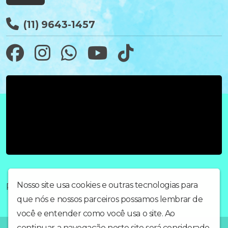
(11) 9643-1457
Praça oito de maio de 1965
Nosso site usa cookies e outras tecnologias para
que nós e nossos parceiros possamos lembrar de
você e entender como você usa o site. Ao
continuar a navegação neste site será considerado